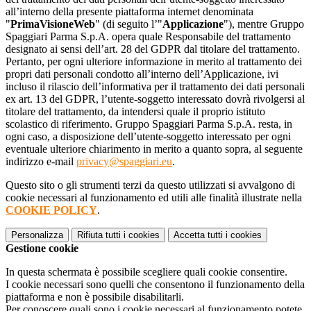
all’interno della presente piattaforma internet denominata
"
PrimaVisioneWeb
" (di seguito l’"
Applicazione
"), mentre Gruppo
Spaggiari Parma S.p.A. opera quale Responsabile del trattamento
designato ai sensi dell’art. 28 del GDPR dal titolare del trattamento.
Pertanto, per ogni ulteriore informazione in merito al trattamento dei
propri dati personali condotto all’interno dell’Applicazione, ivi
incluso il rilascio dell’informativa per il trattamento dei dati personali
ex art. 13 del GDPR, l’utente-soggetto interessato dovrà rivolgersi al
titolare del trattamento, da intendersi quale il proprio istituto
scolastico di riferimento. Gruppo Spaggiari Parma S.p.A. resta, in
ogni caso, a disposizione dell’utente-soggetto interessato per ogni
eventuale ulteriore chiarimento in merito a quanto sopra, al seguente
indirizzo e-mail
privacy@spaggiari.eu
.
Questo sito o gli strumenti terzi da questo utilizzati si avvalgono di
cookie necessari al funzionamento ed utili alle finalità illustrate nella
COOKIE POLICY
.
Personalizza
Rifiuta tutti
i cookies
Accetta tutti
i cookies
Gestione cookie
In questa schermata è possibile scegliere quali cookie consentire.
I cookie necessari sono quelli che consentono il funzionamento della
piattaforma e non è possibile disabilitarli.
Per conoscere quali sono i cookie necessari al funzionamento potete