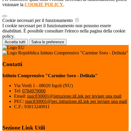
visionare la
COOKIE POLICY
.
Cookie necessari per il funzionamento
I cookie necessari per il funzionamento non possono essere
disabilitati. È possibile consultare l'elenco nella pagina della cookie
policy.
Accetta tutti
Salva le preferenze
Istituto Comprensivo "Carmine Soro - Delitala"
Contatti
Istituto Comprensivo "Carmine Soro - Delitala"
Via Verdi 1 - 08020 Irgoli (NU)
Tel:
0784979000
Email:
nuic830001@istruzione.it
Link per inviare una mail
PEC:
nuic830001@pec.istruzione.it
Link per inviare una mail
C.F.: 93013240911
Sezione Link Utili