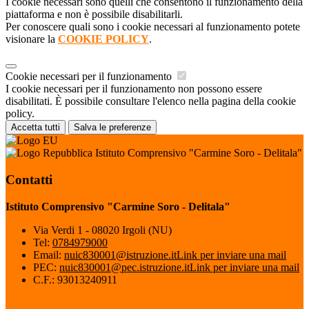
I cookie necessari sono quelli che consentono il funzionamento della
piattaforma e non è possibile disabilitarli.
Per conoscere quali sono i cookie necessari al funzionamento potete
visionare la
COOKIE POLICY
.
Cookie necessari per il funzionamento
I cookie necessari per il funzionamento non possono essere
disabilitati. È possibile consultare l'elenco nella pagina della cookie
policy.
Accetta tutti
Salva le preferenze
Istituto Comprensivo "Carmine Soro - Delitala"
Contatti
Istituto Comprensivo "Carmine Soro - Delitala"
Via Verdi 1 - 08020 Irgoli (NU)
Tel:
0784979000
Email:
nuic830001@istruzione.it
Link per inviare una mail
PEC:
nuic830001@pec.istruzione.it
Link per inviare una mail
C.F.: 93013240911