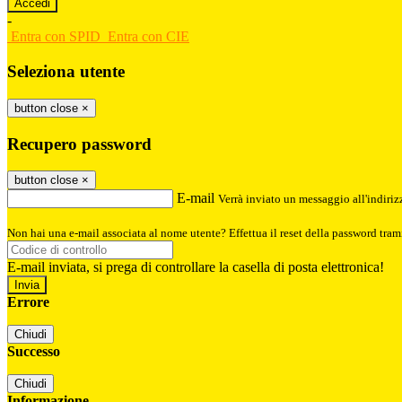
-
Entra con SPID
Entra con CIE
Seleziona utente
button close
×
Recupero password
button close
×
E-mail
Verrà inviato un messaggio all'indirizz
Non hai una e-mail associata al nome utente? Effettua il reset della password tram
E-mail inviata, si prega di controllare la casella di posta elettronica!
Errore
Chiudi
Successo
Chiudi
Informazione