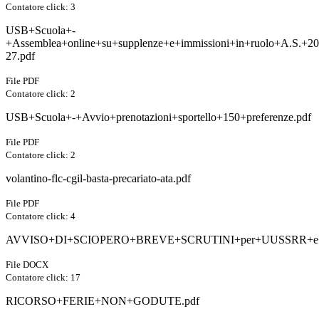
Contatore click: 3
USB+Scuola+-
+Assemblea+online+su+supplenze+e+immissioni+in+ruolo+A.S.+20
27.pdf
File PDF
Contatore click: 2
USB+Scuola+-+Avvio+prenotazioni+sportello+150+preferenze.pdf
File PDF
Contatore click: 2
volantino-flc-cgil-basta-precariato-ata.pdf
File PDF
Contatore click: 4
AVVISO+DI+SCIOPERO+BREVE+SCRUTINI+per+UUSSRR+e+S
File DOCX
Contatore click: 17
RICORSO+FERIE+NON+GODUTE.pdf