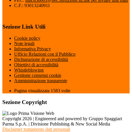
PEC:
nuic830001@pec.istruzione.it
Link per inviare una mail
C.F.: 93013240911
Sezione Link Utili
Cookie policy
Note legali
Informativa Privacy
Ufficio Relazioni con il Pubblico
Dichiarazione di accessibilità
Obiettivi di accessibilità
Whistleblowing
Gestione consensi cookie
Amministrazione trasparente
Pagina visualizzata
1583
volte
Sezione Copyright
Copyright 2026 | Engineered and powered by Gruppo Spaggiari
Parma S.p.A. | Divisione Publishing & New Social Media
Disclaimer trattamento dati personali