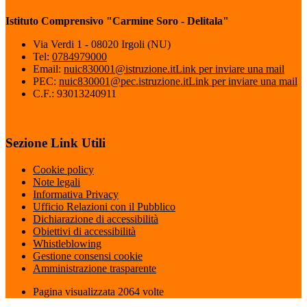
Istituto Comprensivo "Carmine Soro - Delitala"
Via Verdi 1 - 08020 Irgoli (NU)
Tel:
0784979000
Email:
nuic830001@istruzione.it
Link per inviare una mail
PEC:
nuic830001@pec.istruzione.it
Link per inviare una mail
C.F.: 93013240911
Sezione Link Utili
Cookie policy
Note legali
Informativa Privacy
Ufficio Relazioni con il Pubblico
Dichiarazione di accessibilità
Obiettivi di accessibilità
Whistleblowing
Gestione consensi cookie
Amministrazione trasparente
Pagina visualizzata
2064
volte