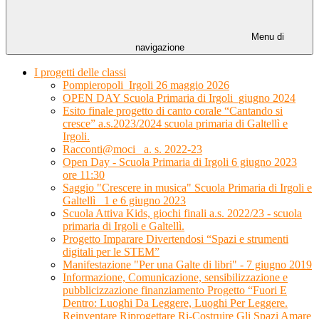
Menu di
navigazione
I progetti delle classi
Pompieropoli_Irgoli 26 maggio 2026
OPEN DAY Scuola Primaria di Irgoli_giugno 2024
Esito finale progetto di canto corale “Cantando si
cresce” a.s.2023/2024 scuola primaria di Galtellì e
Irgoli.
Racconti@moci_ a. s. 2022-23
Open Day - Scuola Primaria di Irgoli 6 giugno 2023
ore 11:30
Saggio "Crescere in musica" Scuola Primaria di Irgoli e
Galtellì_ 1 e 6 giugno 2023
Scuola Attiva Kids, giochi finali a.s. 2022/23 - scuola
primaria di Irgoli e Galtellì.
Progetto Imparare Divertendosi “Spazi e strumenti
digitali per le STEM”
Manifestazione "Per una Galte di libri" - 7 giugno 2019
Informazione, Comunicazione, sensibilizzazione e
pubblicizzazione finanziamento Progetto “Fuori E
Dentro: Luoghi Da Leggere, Luoghi Per Leggere.
Reinventare Riprogettare Ri-Costruire Gli Spazi Amare