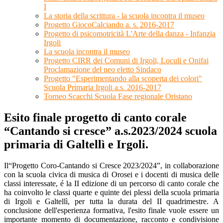
I
La storia della scrittura - la scuola incontra il museo
Progetto GiocoCalciando a. s. 2016-2017
Progetto di psicomotricità L'Arte della danza - Infanzia
Irgoli
La scuola incontra il museo
Progetto CIRR dei Comuni di Irgoli, Loculi e Onifai
Proclamazione del neo eletto Sindaco
Progetto "Esperimentando alla scoperta dei colori"
Scuola Primaria Irgoli a.s. 2016-2017
Torneo Scacchi Scuola Fase regionale Oristano
Esito finale progetto di canto corale
“Cantando si cresce” a.s.2023/2024 scuola
primaria di Galtellì e Irgoli.
Il“Progetto Coro-Cantando si Cresce 2023/2024”, in collaborazione
con la scuola civica di musica di Orosei e i docenti di musica delle
classi interessate, é la II edizione di un percorso di canto corale che
ha coinvolto le classi quarte e quinte dei plessi della scuola primaria
di Irgoli e Galtellì, per tutta la durata del II quadrimestre. A
conclusione dell'esperienza formativa, l'esito finale vuole essere un
importante momento di documentazione, racconto e condivisione