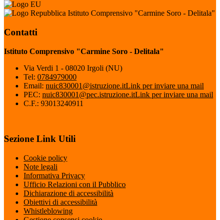
Istituto Comprensivo "Carmine Soro - Delitala"
Contatti
Istituto Comprensivo "Carmine Soro - Delitala"
Via Verdi 1 - 08020 Irgoli (NU)
Tel:
0784979000
Email:
nuic830001@istruzione.it
Link per inviare una mail
PEC:
nuic830001@pec.istruzione.it
Link per inviare una mail
C.F.: 93013240911
Sezione Link Utili
Cookie policy
Note legali
Informativa Privacy
Ufficio Relazioni con il Pubblico
Dichiarazione di accessibilità
Obiettivi di accessibilità
Whistleblowing
Gestione consensi cookie