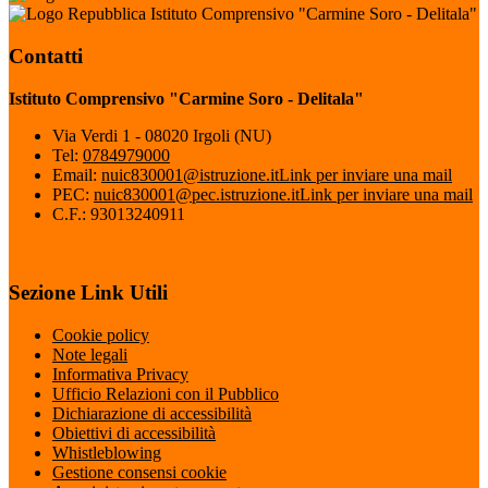
Istituto Comprensivo "Carmine Soro - Delitala"
Contatti
Istituto Comprensivo "Carmine Soro - Delitala"
Via Verdi 1 - 08020 Irgoli (NU)
Tel:
0784979000
Email:
nuic830001@istruzione.it
Link per inviare una mail
PEC:
nuic830001@pec.istruzione.it
Link per inviare una mail
C.F.: 93013240911
Sezione Link Utili
Cookie policy
Note legali
Informativa Privacy
Ufficio Relazioni con il Pubblico
Dichiarazione di accessibilità
Obiettivi di accessibilità
Whistleblowing
Gestione consensi cookie