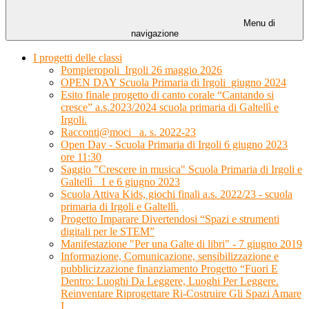
Menu di
navigazione
I progetti delle classi
Pompieropoli_Irgoli 26 maggio 2026
OPEN DAY Scuola Primaria di Irgoli_giugno 2024
Esito finale progetto di canto corale “Cantando si
cresce” a.s.2023/2024 scuola primaria di Galtellì e
Irgoli.
Racconti@moci_ a. s. 2022-23
Open Day - Scuola Primaria di Irgoli 6 giugno 2023
ore 11:30
Saggio "Crescere in musica" Scuola Primaria di Irgoli e
Galtellì_ 1 e 6 giugno 2023
Scuola Attiva Kids, giochi finali a.s. 2022/23 - scuola
primaria di Irgoli e Galtellì.
Progetto Imparare Divertendosi “Spazi e strumenti
digitali per le STEM”
Manifestazione "Per una Galte di libri" - 7 giugno 2019
Informazione, Comunicazione, sensibilizzazione e
pubblicizzazione finanziamento Progetto “Fuori E
Dentro: Luoghi Da Leggere, Luoghi Per Leggere.
Reinventare Riprogettare Ri-Costruire Gli Spazi Amare
I